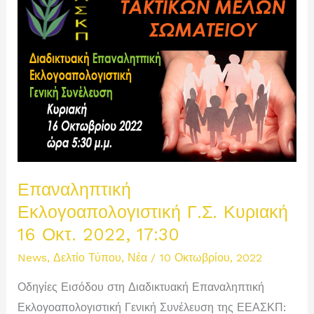
Επαναληπτική
Εκλογοαπολογιστική Γ.Σ. Κυριακή
16 Οκτ. 2022, 17:30
News
,
Δελτίο Τύπου
,
Νέα
/
10 Οκτωβρίου, 2022
Οδηγίες Εισόδου στη Διαδικτυακή Επαναληπτική
Εκλογοαπολογιστική Γενική Συνέλευση της ΕΕΑΣΚΠ: