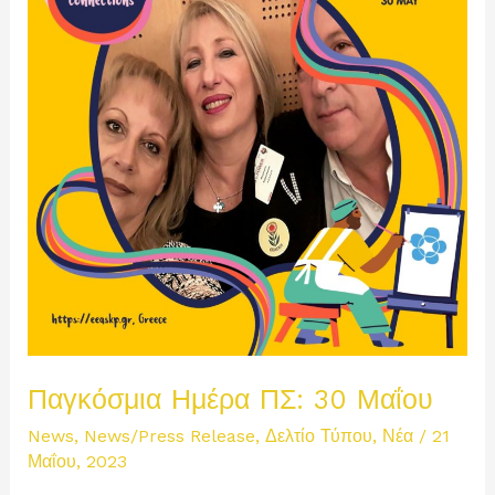
Παγκόσμια Ημέρα ΠΣ: 30 Μαΐου
News
,
News/Press Release
,
Δελτίο Τύπου
,
Νέα
/
21
Μαΐου, 2023