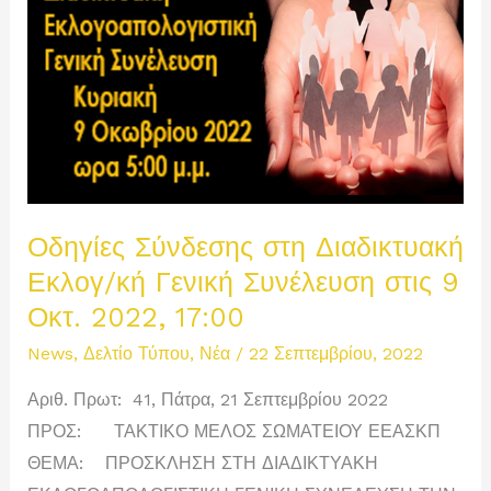
Οδηγίες Σύνδεσης στη Διαδικτυακή
Εκλογ/κή Γενική Συνέλευση στις 9
Οκτ. 2022, 17:00
News
,
Δελτίο Τύπου
,
Νέα
/
22 Σεπτεμβρίου, 2022
Αριθ. Πρωτ: 41, Πάτρα, 21 Σεπτεμβρίου 2022
ΠΡΟΣ: ΤΑΚΤΙΚΟ ΜΕΛΟΣ ΣΩΜΑΤΕΙΟΥ ΕΕΑΣΚΠ
ΘΕΜΑ: ΠΡΟΣΚΛΗΣΗ ΣΤΗ ΔΙΑΔΙΚΤΥΑΚΗ