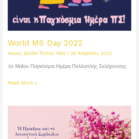
World MS Day 2022
News
,
Δελτίο Τύπου
,
Νέα
/
26 Απριλίου, 2022
30 Μαΐου Παγκόσμια Ημέρα Πολλαπλής Σκλήρυνσης
World
Read More »
MS
Day
2022