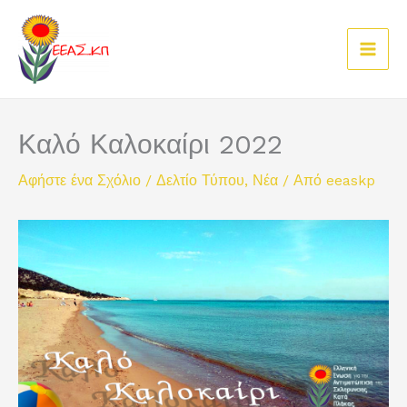
Μετάβαση
στο
περιεχόμενο
Καλό Καλοκαίρι 2022
Αφήστε ένα Σχόλιο
/
Δελτίο Τύπου
,
Νέα
/ Από
eeaskp