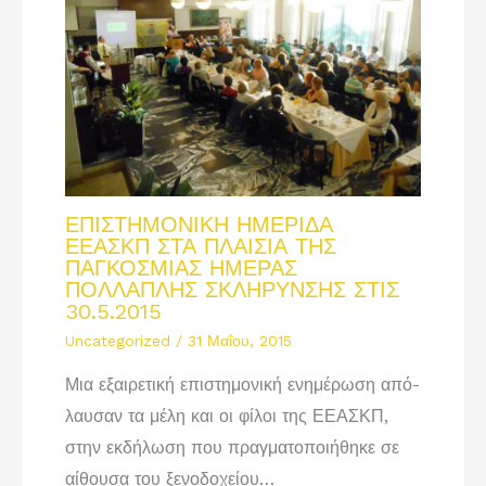
ΕΠΙΣΤΗΜΟΝΙΚΗ ΗΜΕΡΙΔΑ
ΕΕΑΣΚΠ ΣΤΑ ΠΛΑΙΣΙΑ ΤΗΣ
ΠΑΓΚΟΣΜΙΑΣ ΗΜΕΡΑΣ
ΠΟΛΛΑΠΛΗΣ ΣΚΛΗΡΥΝΣΗΣ ΣΤΙΣ
30.5.2015
Uncategorized
/
31 Μαΐου, 2015
Μια εξαιρετική επι­στη­μο­νική ενημέρωση από­
λαυσαν τα μέλη και οι φίλοι της ΕΕΑΣΚΠ,
στην εκδήλωση που πραγ­μα­τοποιήθηκε σε
αίθουσα του ξενοδοχείου…