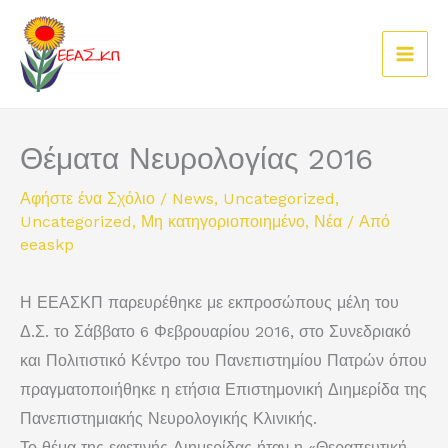
Μετάβαση
στο
περιεχόμενο
Θέματα Νευρολογίας 2016
Αφήστε ένα Σχόλιο
/
News
,
Uncategorized
,
Uncategorized
,
Μη κατηγοριοποιημένο
,
Νέα
/ Από
eeaskp
Η ΕΕΑΣΚΠ παρευρέθηκε με εκπροσώπους μέλη του
Δ.Σ. το Σάββατο 6 Φεβρουαρίου 2016, στο Συνεδριακό
και Πολιτιστικό Κέντρο του Πανεπιστημίου Πατρών όπου
πραγματοποιήθηκε η ετήσια Επιστημονική Διημερίδα της
Πανεπιστημιακής Νευρολογικής Κλινικής.
Το θέμα της εφετινής Διημερίδας ήταν η «Θεραπευτική