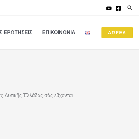
Αναζ
ΈΣ ΕΡΩΤΉΣΕΙΣ
ΕΠΙΚΟΙΝΩΝΊΑ
ΔΩΡΕΑ
ας Δυτικῆς Ἑλλάδας σὰς εὔχονται