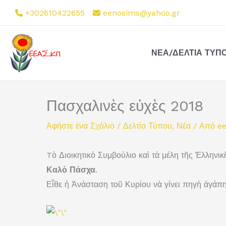
Μετάβαση
+302610422655
eenosims@yahoo.gr
στο
περιεχόμενο
ΝΈΑ/ΔΕΛΤΊΑ ΤΎΠ
Πασχαλινὲς εὐχὲς 2018
Αφήστε ένα Σχόλιο
/
Δελτίο Τύπου
,
Νέα
/ Από
e
Tὸ Διοικητικὸ Συμβούλιο καὶ τὰ μέλη τῆς Ἑλλην
Καλὸ Πάσχα
.
Εἶθε ἡ Ἀνάσταση τοῦ Κυρίου νὰ γίνει πηγὴ ἀγάπης