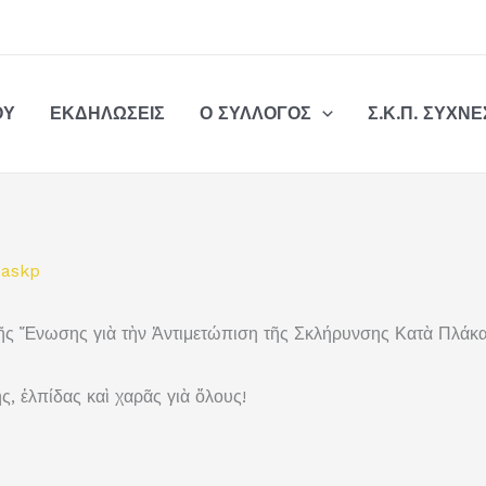
ΟΥ
ΕΚΔΗΛΏΣΕΙΣ
Ο ΣΎΛΛΟΓΟΣ
Σ.Κ.Π. ΣΥΧΝ
easkp
ικῆς Ἔνωσης γιὰ τὴν Ἀντιμετώπιση τῆς Σκλήρυνσης Κατὰ Πλάκ
, ἐλπίδας καὶ χαρᾶς γιὰ ὅλους!