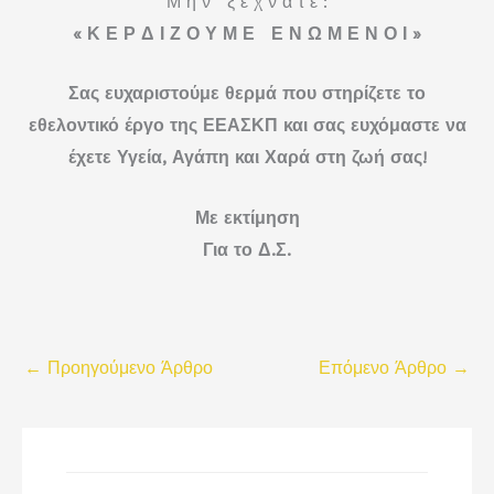
Μ η ν ξ ε χ ν ά τ ε :
« Κ Ε Ρ Δ Ι Ζ Ο Υ Μ Ε Ε Ν Ω Μ Ε Ν Ο Ι »
Σας ευχαριστούμε θερμά που στηρίζετε το
εθελοντικό έργο της ΕΕΑΣΚΠ και
σας ευχόμαστε να
έχετε Υγεία, Αγάπη και Χαρά στη ζωή σας!
Με εκτίμηση
Για το Δ.Σ.
←
Προηγούμενο Άρθρο
Επόμενο Άρθρο
→