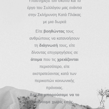
Υποστηρίξτε τον σκοπό και το
έργο του Συλλόγου μας ενάντια
στην Σκλήρυνση Κατά Πλάκας
με μια δωρεά
Είτε
βοηθώντας
τους
ανθρώπους να κατανοήσουν
τη
διάγνωσή
τους, είτε
δίνοντας επιχορηγήσεις σε
άτομα
που τις
χρειάζονται
περισσότερο, είτε
εκστρατεύοντας κατά των
περικοπών κοινωνικής
πρόνοιας.
Δεν θα μπορούσαμε να το
κάνουμε χωρίς εσάς.