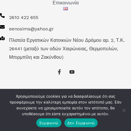
Επικοινωνία
2610 422 655
eenosims@yahoo.gr
Πλατεία Εργατικών Κατοικιών Νέου Δρόμου αρ. 2, Τ.Κ.
26441 (μεταξύ των οδών Χαιρώνειας, Θερμοπυλών,
Μπιρμπίλη και Ζακύνθου)
Χρησιμοποιούμε cookies για να διασφαλίσουμε ότι σας
προσφέρουμε την καλύτερη εμπειρία στον ιστότοπό μας. Εάν
Πνευματική Ιδιοκτησία © 2026 Ε.Ε.Α.Σ.Κ.Π. | Αναπτύχθηκε
συνεχίσετε να χρησιμοποιείτε αυτόν τον ιστότοπο, θα
υποθέσουμε ότι είστε ευχαριστημένοι με αυτόν.
από
Computer Key
Συμφωνώ
Δεν Συμφωνώ