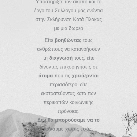
Υποστηρίξτε τον σκοπό και το
έργο του Συλλόγου μας ενάντια
στην Σκλήρυνση Κατά Πλάκας
με μια δωρεά
Είτε
βοηθώντας
τους
ανθρώπους να κατανοήσουν
τη
διάγνωσή
τους, είτε
δίνοντας επιχορηγήσεις σε
άτομα
που τις
χρειάζονται
περισσότερο, είτε
εκστρατεύοντας κατά των
περικοπών κοινωνικής
πρόνοιας.
Δεν θα μπορούσαμε να το
κάνουμε χωρίς εσάς.