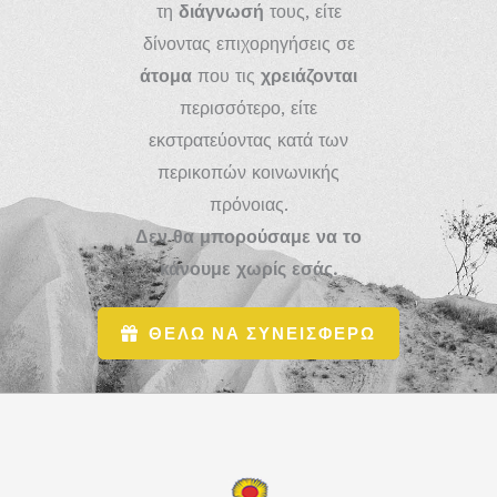
τη
διάγνωσή
τους, είτε
δίνοντας επιχορηγήσεις σε
άτομα
που τις
χρειάζονται
περισσότερο, είτε
εκστρατεύοντας κατά των
περικοπών κοινωνικής
πρόνοιας.
Δεν θα μπορούσαμε να το
κάνουμε χωρίς εσάς.
ΘΕΛΩ ΝΑ ΣΥΝΕΙΣΦΕΡΩ