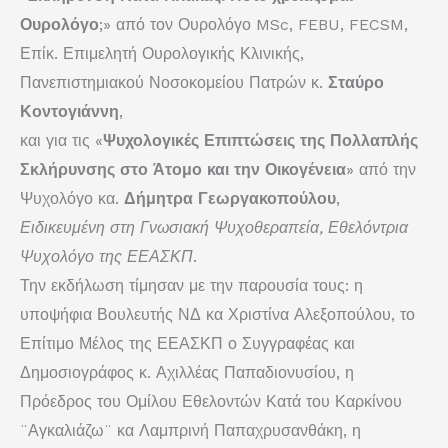
Ουρολόγο
;» από τον Ουρολόγο MSc, FEBU, FECSM,
Επίκ. Επιμελητή Ουρολογικής Κλινικής,
Πανεπιστημιακού Νοσοκομείου Πατρών κ.
Σταύρο
Κοντογιάννη
,
και για τις «
Ψυχολογικές Επιπτώσεις της Πολλαπλής
Σκλήρυνσης στο Άτομο και την Οικογένεια
» από την
Ψυχολόγο κα.
Δήμητρα Γεωργακοπούλου
,
Ειδικευμένη στη Γνωσιακή Ψυχοθεραπεία, Εθελόντρια
Ψυχολόγο της ΕΕΑΣΚΠ
.
Την εκδήλωση τίμησαν με την παρουσία τους: η
υποψήφια Βουλευτής ΝΔ κα Χριστίνα Αλεξοπούλου, το
Επίτιμο Μέλος της ΕΕΑΣΚΠ ο Συγγραφέας και
Δημοσιογράφος κ. Αχιλλέας Παπαδιονυσίου, η
Πρόεδρος του Ομίλου Εθελοντών Κατά του Καρκίνου
¨Αγκαλιάζω¨ κα Λαμπρινή Παπαχρυσανθάκη, η