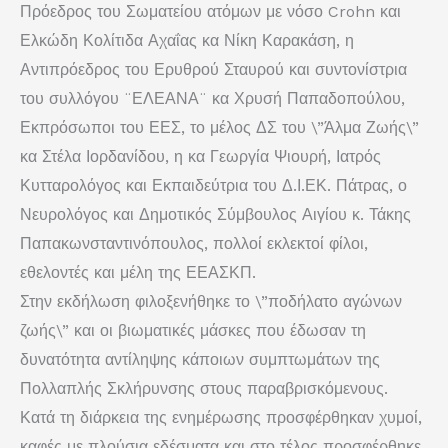
Πρόεδρος του Σωματείου ατόμων με νόσο Crohn και
Ελκώδη Κολίτιδα Αχαΐας κα Νίκη Καρακάση, η
Αντιπρόεδρος του Ερυθρού Σταυρού και συντονίστρια
του συλλόγου ¨ΕΛΕΑΝΑ¨ κα Χρυσή Παπαδοπούλου,
Εκπρόσωποι του ΕΕΣ, το μέλος ΔΣ του \”Άλμα Ζωής\”
κα Στέλα Ιορδανίδου, η κα Γεωργία Ψιουρή, Ιατρός
Κυτταρολόγος και Εκπαιδεύτρια του Δ.Ι.ΕΚ. Πάτρας, ο
Νευρολόγος και Δημοτικός Σύμβουλος Αιγίου κ. Τάκης
Παπακωνσταντινόπουλος, πολλοί εκλεκτοί φίλοι,
εθελοντές και μέλη της ΕΕΑΣΚΠ.
Στην εκδήλωση φιλοξενήθηκε το \”ποδήλατο αγώνων
ζωής\” και οι βιωματικές μάσκες που έδωσαν τη
δυνατότητα αντίληψης κάποιων συμπτωμάτων της
Πολλαπλής Σκλήρυνσης στους παραβρισκόμενους.
Κατά τη διάρκεια της ενημέρωσης προσφέρθηκαν χυμοί,
καφές με πλούσια εδέσματα και στο τέλος προσφέρθηκε