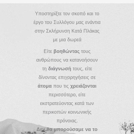
Υποστηρίξτε τον σκοπό και το
έργο του Συλλόγου μας ενάντια
στην Σκλήρυνση Κατά Πλάκας
με μια δωρεά
Είτε
βοηθώντας
τους
ανθρώπους να κατανοήσουν
τη
διάγνωσή
τους, είτε
δίνοντας επιχορηγήσεις σε
άτομα
που τις
χρειάζονται
περισσότερο, είτε
εκστρατεύοντας κατά των
περικοπών κοινωνικής
πρόνοιας.
Δεν θα μπορούσαμε να το