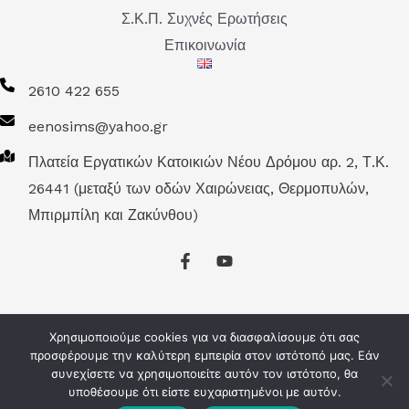
Σ.Κ.Π. Συχνές Ερωτήσεις
Επικοινωνία
2610 422 655
eenosims@yahoo.gr
Πλατεία Εργατικών Κατοικιών Νέου Δρόμου αρ. 2, Τ.Κ.
26441 (μεταξύ των οδών Χαιρώνειας, Θερμοπυλών,
Μπιρμπίλη και Ζακύνθου)
Χρησιμοποιούμε cookies για να διασφαλίσουμε ότι σας
προσφέρουμε την καλύτερη εμπειρία στον ιστότοπό μας. Εάν
Πνευματική Ιδιοκτησία © 2026 Ε.Ε.Α.Σ.Κ.Π. | Αναπτύχθηκε
συνεχίσετε να χρησιμοποιείτε αυτόν τον ιστότοπο, θα
υποθέσουμε ότι είστε ευχαριστημένοι με αυτόν.
από
Computer Key