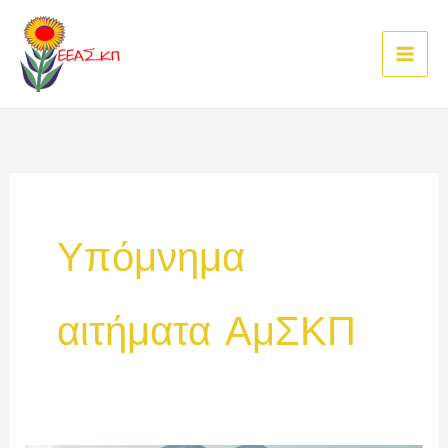
Μετάβαση
στο
περιεχόμενο
Υπόμνημα
αιτήματα ΑμΣΚΠ