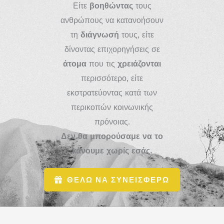
Είτε
βοηθώντας
τους
Αναπληρωτών
ανθρώπους να κατανοήσουν
Καθηγητών
τη
διάγνωσή
τους, είτε
με
δίνοντας επιχορηγήσεις σε
ΣΚΠ
άτομα
που τις
χρειάζονται
περισσότερο, είτε
εκστρατεύοντας κατά των
περικοπών κοινωνικής
πρόνοιας.
Δεν θα μπορούσαμε να το
κάνουμε χωρίς εσάς.
ΘΕΛΩ ΝΑ ΣΥΝΕΙΣΦΕΡΩ