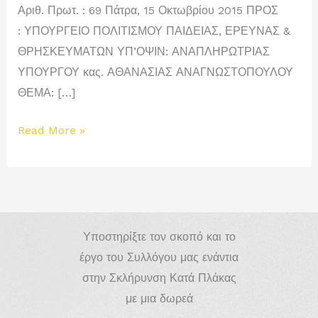
Αριθ. Πρωτ. : 69 Πάτρα, 15 Οκτωβρίου 2015 ΠΡΟΣ
: ΥΠΟΥΡΓΕΙΟ ΠΟΛΙΤΙΣΜΟΥ ΠΑΙΔΕΙΑΣ, ΕΡΕΥΝΑΣ &
ΘΡΗ­ΣΚΕΥΜΑΤΩΝ ΥΠ’ΟΨΙΝ: ΑΝΑΠΛΗΡΩΤΡΙΑΣ
ΥΠΟΥΡΓΟΥ κας. ΑΘΑΝΑΣΙΑΣ ΑΝΑΓΝΩΣΤΟΠΟΥΛΟΥ
ΘΕΜΑ: […]
Επιστολή
Read More »
ΕΕΑΣΚΠ
προς
Υπουργείο
Παιδείας
σχετικά
Υποστηρίξτε τον σκοπό και το
με
έργο του Συλλόγου μας ενάντια
τη
στην Σκλήρυνση Κατά Πλάκας
Μοριοδότηση
με μια δωρεά
Διορισμού