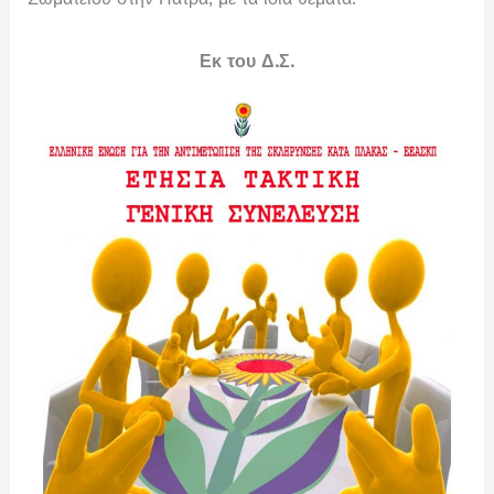
Εκ του Δ.Σ.