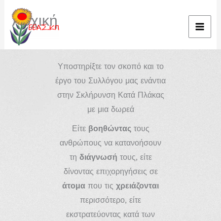
Μετάβαση
Αρχική
στο
περιεχόμενο
Υποστηρίξτε τον σκοπό και το
έργο του Συλλόγου μας ενάντια
στην Σκλήρυνση Κατά Πλάκας
με μια δωρεά
Είτε
βοηθώντας
τους
ανθρώπους να κατανοήσουν
τη
διάγνωσή
τους, είτε
δίνοντας επιχορηγήσεις σε
άτομα
που τις
χρειάζονται
περισσότερο, είτε
εκστρατεύοντας κατά των